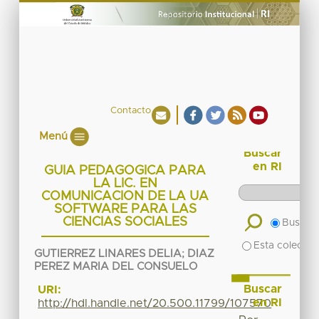
Contacto
Menú
Buscar
en RI
GUIA PEDAGOGICA PARA
LA LIC. EN
COMUNICACION DE LA UA
SOFTWARE PARA LAS
CIENCIAS SOCIALES
Buscar 
Esta colecció
GUTIERREZ LINARES DELIA
;
DIAZ
PEREZ MARIA DEL CONSUELO
Buscar
URI:
en RI
http://hdl.handle.net/20.500.11799/107570