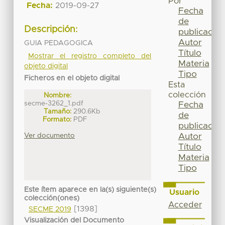
Por
Fecha:
2019-09-27
Fecha
de
Descripción:
publicación
Autor
GUIA PEDAGOGICA
Título
Mostrar el registro completo del
Materia
objeto digital
Tipo
Ficheros en el objeto digital
Esta
colección
Nombre:
secme-3262_1.pdf
Fecha
Tamaño:
290.6Kb
de
Formato:
PDF
publicación
Ver documento
Autor
Título
Materia
Tipo
Este ítem aparece en la(s) siguiente(s)
Usuario
colección(ones)
Acceder
[1398]
SECME 2019
Visualización del Documento