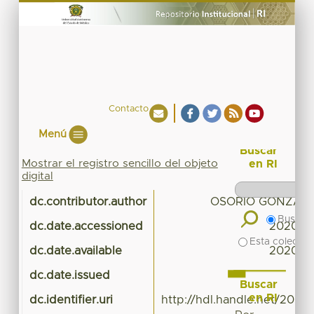
Contacto
Menú
Buscar
Mostrar el registro sencillo del objeto
en RI
digital
dc.contributor.author
OSORIO GONZALE
Buscar 
dc.date.accessioned
2020-04
Esta colecció
dc.date.available
2020-04
dc.date.issued
Buscar
en RI
dc.identifier.uri
http://hdl.handle.net/20.5