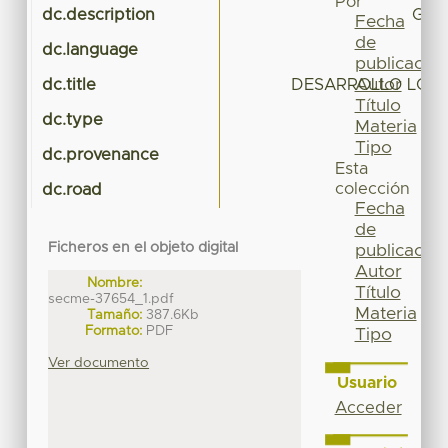
Por
dc.description
GUI
Fecha
de
dc.language
publicación
Autor
dc.title
DESARROLLO LOCA
Título
dc.type
G
Materia
Tipo
dc.provenance
Esta
colección
dc.road
Fecha
de
Ficheros en el objeto digital
publicación
Autor
Nombre:
Título
secme-37654_1.pdf
Materia
Tamaño:
387.6Kb
Formato:
PDF
Tipo
Ver documento
Usuario
Acceder