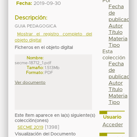
Por
Fecha:
2019-09-30
Fecha
de
Descripción:
publicación
Autor
GUIA PEDAGOGICA
Título
Mostrar el registro completo del
Materia
objeto digital
Tipo
Ficheros en el objeto digital
Esta
colección
Nombre:
secme-18712_1.pdf
Fecha
Tamaño:
1.513Mb
de
Formato:
PDF
publicación
Ver documento
Autor
Título
Materia
Tipo
Este ítem aparece en la(s) siguiente(s)
Usuario
colección(ones)
Acceder
[1398]
SECME 2019
Visualización del Documento