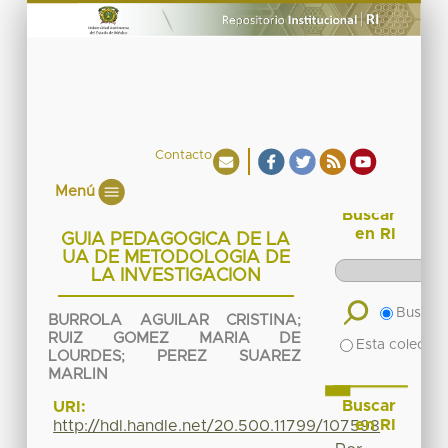
Contacto
Menú
Buscar
en RI
GUIA PEDAGOGICA DE LA
UA DE METODOLOGIA DE
LA INVESTIGACION
Buscar 
BURROLA AGUILAR CRISTINA
;
RUIZ GOMEZ MARIA DE
Esta colecció
LOURDES
;
PEREZ SUAREZ
MARLIN
Buscar
URI:
en RI
http://hdl.handle.net/20.500.11799/107598