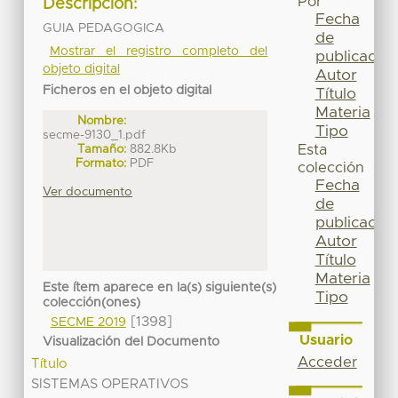
Por
Descripción:
Fecha
GUIA PEDAGOGICA
de
Mostrar el registro completo del
publicación
objeto digital
Autor
Ficheros en el objeto digital
Título
Materia
Nombre:
Tipo
secme-9130_1.pdf
Tamaño:
882.8Kb
Esta
Formato:
PDF
colección
Fecha
Ver documento
de
publicación
Autor
Título
Materia
Este ítem aparece en la(s) siguiente(s)
Tipo
colección(ones)
[1398]
SECME 2019
Usuario
Visualización del Documento
Acceder
Título
SISTEMAS OPERATIVOS