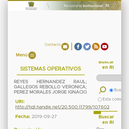
Contacto
Menú
Buscar
en RI
SISTEMAS OPERATIVOS
REYES HERNANDEZ RAUL
;
GALLEGOS REBOLLO VERONICA
;
Buscar 
PEREZ MORALES JORGE IGNACIO
Esta colecció
URI:
http://hdl.handle.net/20.500.11799/107602
Fecha:
2019-09-27
Buscar
en RI