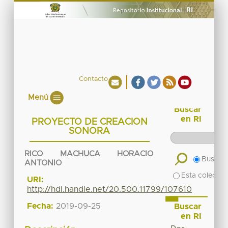
Contacto
Menú
Buscar
en RI
PROYECTO DE CREACION
SONORA
RICO MACHUCA HORACIO
Buscar 
ANTONIO
Esta colecció
URI:
http://hdl.handle.net/20.500.11799/107610
Fecha:
2019-09-25
Buscar
en RI