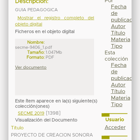
Por
Descripción:
Fecha
GUIA PEDAGOGICA
de
Mostrar el registro completo del
publicación
objeto digital
Autor
Ficheros en el objeto digital
Título
Materia
Nombre:
Tipo
secme-9406_1.pdf
Tamaño:
1.047Mb
Esta
Formato:
PDF
colección
Fecha
Ver documento
de
publicación
Autor
Título
Materia
Este ítem aparece en la(s) siguiente(s)
Tipo
colección(ones)
[1398]
SECME 2019
Usuario
Visualización del Documento
Acceder
Título
PROYECTO DE CREACION SONORA