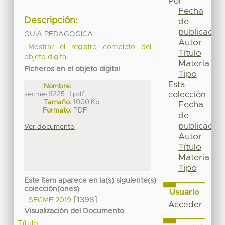
Por
Fecha
Descripción:
de
publicación
GUIA PEDAGOGICA
Autor
Mostrar el registro completo del
Título
objeto digital
Materia
Ficheros en el objeto digital
Tipo
Esta
Nombre:
secme-11225_1.pdf
colección
Tamaño:
1000.Kb
Fecha
Formato:
PDF
de
publicación
Ver documento
Autor
Título
Materia
Tipo
Este ítem aparece en la(s) siguiente(s)
colección(ones)
Usuario
[1398]
SECME 2019
Acceder
Visualización del Documento
Título