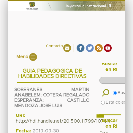
Contacto
Menú
Buscar
en RI
GUIA PEDAGOGICA DE
HABILIDADES DIRECTIVAS
SOBERANES MARTIN
Buscar 
ANABELEM
;
COTERA REGALADO
ESPERANZA
;
CASTILLO
Esta colecció
MENDOZA JOSE LUIS
URI:
Buscar
http://hdl.handle.net/20.500.11799/107611
en RI
Fecha:
2019-09-30