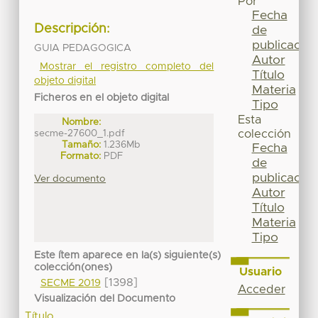
Por
Fecha
Descripción:
de
publicación
GUIA PEDAGOGICA
Autor
Mostrar el registro completo del
Título
objeto digital
Materia
Ficheros en el objeto digital
Tipo
Esta
Nombre:
secme-27600_1.pdf
colección
Tamaño:
1.236Mb
Fecha
Formato:
PDF
de
publicación
Ver documento
Autor
Título
Materia
Tipo
Este ítem aparece en la(s) siguiente(s)
colección(ones)
Usuario
[1398]
SECME 2019
Acceder
Visualización del Documento
Título