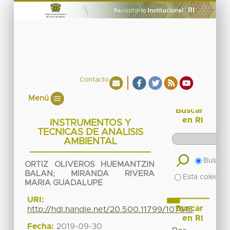
Contacto
Menú
Buscar
en RI
INSTRUMENTOS Y
TECNICAS DE ANALISIS
AMBIENTAL
Buscar 
ORTIZ OLIVEROS HUEMANTZIN
BALAN
;
MIRANDA RIVERA
Esta colecció
MARIA GUADALUPE
URI:
Buscar
http://hdl.handle.net/20.500.11799/107615
en RI
Fecha:
2019-09-30