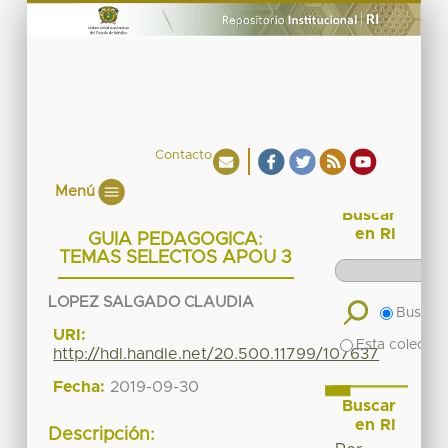
Contacto
Menú
Buscar
en RI
GUIA PEDAGOGICA:
TEMAS SELECTOS APOU 3
LOPEZ SALGADO CLAUDIA
Buscar 
URI:
Esta colecció
http://hdl.handle.net/20.500.11799/107637
Fecha:
2019-09-30
Buscar
en RI
Descripción: