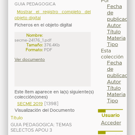
Por
GUIA PEDAGOGICA
Fecha
Mostrar el registro completo del
de
objeto digital
publicación
Autor
Ficheros en el objeto digital
Título
Nombre:
Materia
secme-24176_1.pdf
Tipo
Tamaño:
376.4Kb
Formato:
PDF
Esta
colección
Ver documento
Fecha
de
publicación
Autor
Título
Este ítem aparece en la(s) siguiente(s)
Materia
colección(ones)
Tipo
[1398]
SECME 2019
Visualización del Documento
Usuario
Título
Acceder
GUIA PEDAGOGICA: TEMAS
SELECTOS APOU 3