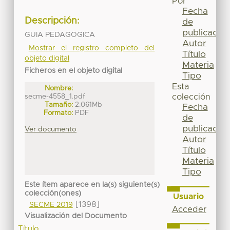
Por
Fecha
Descripción:
de
publicación
GUIA PEDAGOGICA
Autor
Mostrar el registro completo del
Título
objeto digital
Materia
Ficheros en el objeto digital
Tipo
Esta
Nombre:
secme-4558_1.pdf
colección
Tamaño:
2.061Mb
Fecha
Formato:
PDF
de
publicación
Ver documento
Autor
Título
Materia
Tipo
Este ítem aparece en la(s) siguiente(s)
colección(ones)
Usuario
[1398]
SECME 2019
Acceder
Visualización del Documento
Título