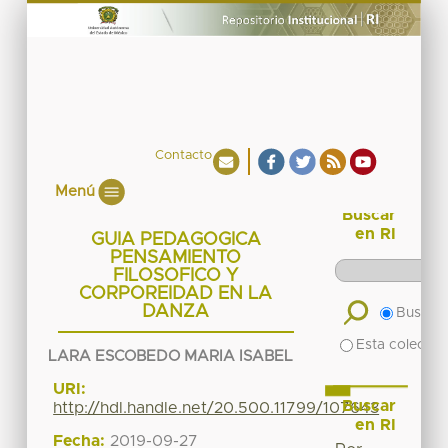
Contacto
Menú
Buscar
en RI
GUIA PEDAGOGICA
PENSAMIENTO
FILOSOFICO Y
CORPOREIDAD EN LA
DANZA
Buscar 
Esta colecció
LARA ESCOBEDO MARIA ISABEL
URI:
Buscar
http://hdl.handle.net/20.500.11799/107643
en RI
Fecha:
2019-09-27