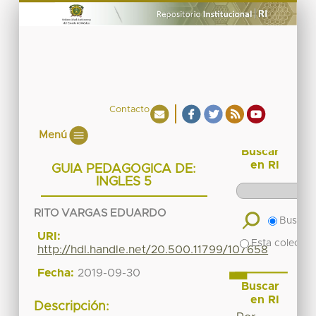
Contacto
Menú
Buscar
en RI
GUIA PEDAGOGICA DE:
INGLES 5
RITO VARGAS EDUARDO
Buscar 
URI:
Esta colecció
http://hdl.handle.net/20.500.11799/107658
Fecha:
2019-09-30
Buscar
en RI
Descripción: