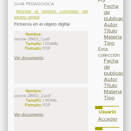
Por
GUIA PEDAGOGICA
Fecha
Mostrar el registro completo del
de
objeto digital
publicación
Autor
Ficheros en el objeto digital
Título
Nombre:
Materia
secme-28612_1.pdf
Tipo
Tamaño:
1.034Mb
Formato:
PDF
Esta
colección
Ver documento
Fecha
de
publicación
Autor
Título
Materia
Nombre:
secme-28612_2.pdf
Tipo
Tamaño:
1.951Mb
Formato:
PDF
Usuario
Ver documento
Acceder