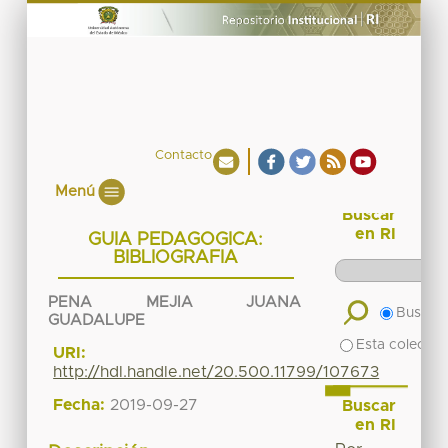
Contacto
Menú
Buscar
en RI
GUIA PEDAGOGICA:
BIBLIOGRAFIA
PENA MEJIA JUANA
Buscar 
GUADALUPE
Esta colecció
URI:
http://hdl.handle.net/20.500.11799/107673
Fecha:
2019-09-27
Buscar
en RI