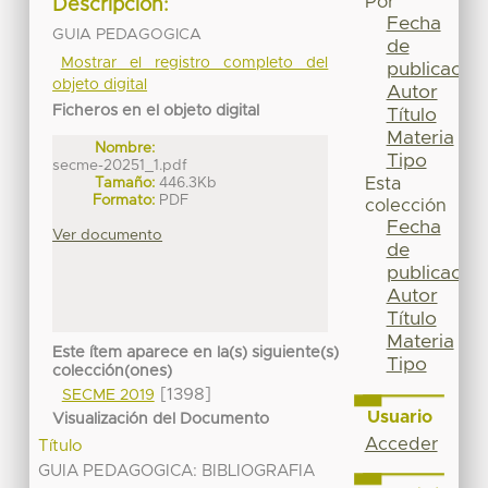
Por
Descripción:
Fecha
GUIA PEDAGOGICA
de
Mostrar el registro completo del
publicación
objeto digital
Autor
Ficheros en el objeto digital
Título
Materia
Nombre:
Tipo
secme-20251_1.pdf
Tamaño:
446.3Kb
Esta
Formato:
PDF
colección
Fecha
Ver documento
de
publicación
Autor
Título
Materia
Este ítem aparece en la(s) siguiente(s)
Tipo
colección(ones)
[1398]
SECME 2019
Usuario
Visualización del Documento
Acceder
Título
GUIA PEDAGOGICA: BIBLIOGRAFIA