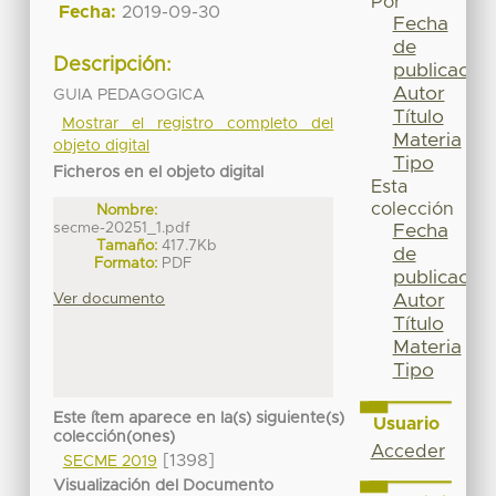
Por
Fecha:
2019-09-30
Fecha
de
Descripción:
publicación
Autor
GUIA PEDAGOGICA
Título
Mostrar el registro completo del
Materia
objeto digital
Tipo
Ficheros en el objeto digital
Esta
colección
Nombre:
secme-20251_1.pdf
Fecha
Tamaño:
417.7Kb
de
Formato:
PDF
publicación
Ver documento
Autor
Título
Materia
Tipo
Este ítem aparece en la(s) siguiente(s)
Usuario
colección(ones)
Acceder
[1398]
SECME 2019
Visualización del Documento