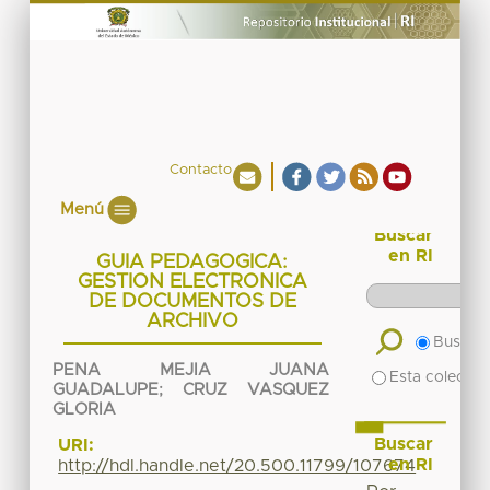
Contacto
Menú
Buscar
en RI
GUIA PEDAGOGICA:
GESTION ELECTRONICA
DE DOCUMENTOS DE
ARCHIVO
Buscar 
PENA MEJIA JUANA
Esta colecció
GUADALUPE
;
CRUZ VASQUEZ
GLORIA
Buscar
URI:
en RI
http://hdl.handle.net/20.500.11799/107674