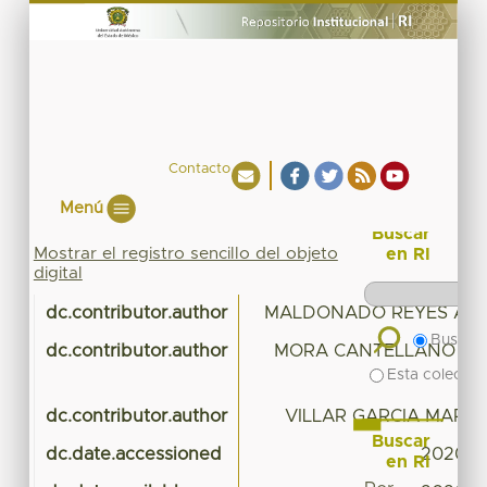
Contacto
Menú
Buscar
Mostrar el registro sencillo del objeto
en RI
digital
dc.contributor.author
MALDONADO REYES AN
Buscar 
dc.contributor.author
MORA CANTELLANO MAR
Esta colecció
A
dc.contributor.author
VILLAR GARCIA MARIA
Buscar
dc.date.accessioned
2020-0
en RI