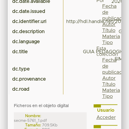
Por
dc.date.available
2020-0
Fecha
dc.date.issued
de
publicación
dc.identifier.uri
http://hdl.handle.net/20.5
Autor
Título
dc.description
GUI
Materia
dc.language
Tipo
Esta
dc.title
GUIA PEDAGOGICA 
colección
SIMBO
Fecha
de
dc.type
G
publicación
Autor
dc.provenance
Título
dc.road
Materia
Tipo
Ficheros en el objeto digital
Usuario
Nombre:
Acceder
secme-5761_1.pdf
Tamaño:
709.5Kb