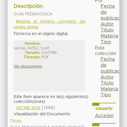
Por
Fecha
Descripción:
de
GUIA PEDAGOGICA
publicación
Mostrar el registro completo del
Autor
objeto digital
Título
Ficheros en el objeto digital
Materia
Tipo
Nombre:
Esta
secme-34352_1.pdf
Tamaño:
4.247Mb
colección
Formato:
PDF
Fecha
de
Ver documento
publicación
Autor
Título
Materia
Tipo
Este ítem aparece en la(s) siguiente(s)
colección(ones)
[1398]
SECME 2019
Usuario
Visualización del Documento
Acceder
Título