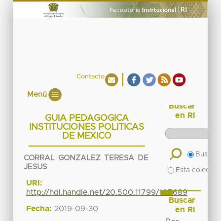
Contacto
Menú
Buscar
en RI
GUIA PEDAGOGICA
INSTITUCIONES POLITICAS
DE MEXICO
Buscar 
CORRAL GONZALEZ TERESA DE
JESUS
Esta colecció
URI:
http://hdl.handle.net/20.500.11799/107689
Buscar
Fecha:
2019-09-30
en RI