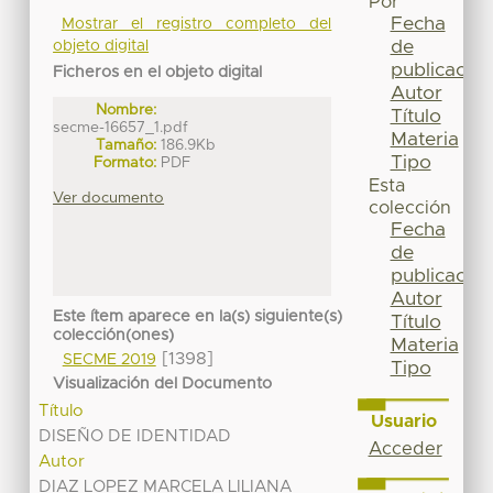
Por
Fecha
Mostrar el registro completo del
de
objeto digital
publicación
Ficheros en el objeto digital
Autor
Nombre:
Título
secme-16657_1.pdf
Materia
Tamaño:
186.9Kb
Tipo
Formato:
PDF
Esta
Ver documento
colección
Fecha
de
publicación
Autor
Este ítem aparece en la(s) siguiente(s)
Título
colección(ones)
Materia
[1398]
SECME 2019
Tipo
Visualización del Documento
Título
Usuario
DISEÑO DE IDENTIDAD
Acceder
Autor
DIAZ LOPEZ MARCELA LILIANA