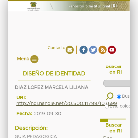
Contacto
Menú
Buscar
en RI
DISEÑO DE IDENTIDAD
DIAZ LOPEZ MARCELA LILIANA
Buscar 
URI:
http://hdl.handle.net/20.500.11799/107699
Esta colecció
Fecha:
2019-09-30
Buscar
Descripción:
en RI
GUIA PEDAGOGICA