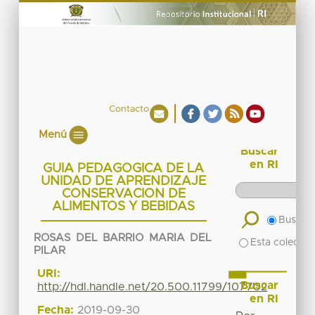
Contacto
Menú
Buscar
en RI
GUIA PEDAGOGICA DE LA
UNIDAD DE APRENDIZAJE
CONSERVACION DE
ALIMENTOS Y BEBIDAS
Buscar 
ROSAS DEL BARRIO MARIA DEL
Esta colecció
PILAR
URI:
Buscar
http://hdl.handle.net/20.500.11799/107702
en RI
Fecha:
2019-09-30