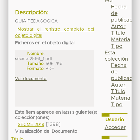
Por
Fecha
Descripción:
de
publicación
GUIA PEDAGOGICA
Autor
Mostrar el registro completo del
Título
objeto digital
Materia
Ficheros en el objeto digital
Tipo
Esta
Nombre:
secme-25161_1.pdf
colección
Tamaño:
506.2Kb
Fecha
Formato:
PDF
de
publicación
Ver documento
Autor
Título
Materia
Tipo
Este ítem aparece en la(s) siguiente(s)
colección(ones)
Usuario
[1398]
SECME 2019
Acceder
Visualización del Documento
Título