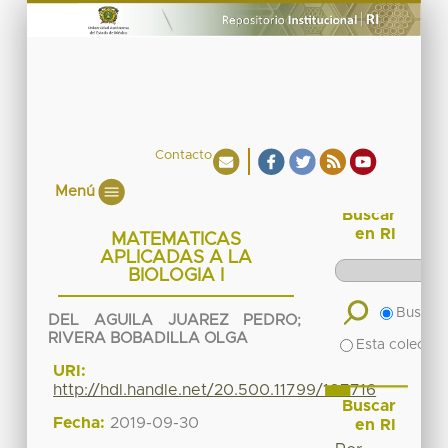
Contacto
Menú
Buscar
en RI
MATEMATICAS
APLICADAS A LA
BIOLOGIA I
Buscar 
DEL AGUILA JUAREZ PEDRO
;
RIVERA BOBADILLA OLGA
Esta colecció
URI:
http://hdl.handle.net/20.500.11799/107716
Buscar
Fecha:
2019-09-30
en RI