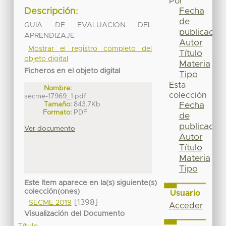
Por
Fecha
Descripción:
de
GUIA DE EVALUACION DEL
publicación
APRENDIZAJE
Autor
Mostrar el registro completo del
Título
objeto digital
Materia
Ficheros en el objeto digital
Tipo
Esta
Nombre:
colección
secme-17969_1.pdf
Tamaño:
843.7Kb
Fecha
Formato:
PDF
de
publicación
Ver documento
Autor
Título
Materia
Tipo
Este ítem aparece en la(s) siguiente(s)
colección(ones)
Usuario
[1398]
SECME 2019
Acceder
Visualización del Documento