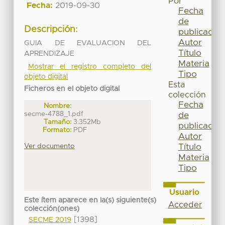
Por
Fecha:
2019-09-30
Fecha
de
Descripción:
publicación
Autor
GUIA DE EVALUACION DEL
Título
APRENDIZAJE
Materia
Mostrar el registro completo del
Tipo
objeto digital
Esta
Ficheros en el objeto digital
colección
Fecha
Nombre:
secme-4788_1.pdf
de
Tamaño:
3.352Mb
publicación
Formato:
PDF
Autor
Ver documento
Título
Materia
Tipo
Usuario
Este ítem aparece en la(s) siguiente(s)
Acceder
colección(ones)
[1398]
SECME 2019