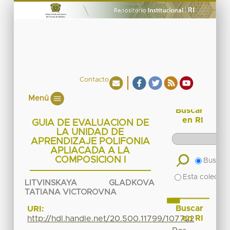
Contacto
Menú
Buscar
en RI
GUIA DE EVALUACION DE
LA UNIDAD DE
APRENDIZAJE POLIFONIA
APLIACADA A LA
COMPOSICION I
Buscar 
Esta colecció
LITVINSKAYA GLADKOVA
TATIANA VICTOROVNA
Buscar
URI:
en RI
http://hdl.handle.net/20.500.11799/107722