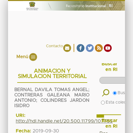
Contacto
Menú
Buscar
en RI
ANIMACION Y
SIMULACION TERRITORIAL
BERNAL DAVILA TOMAS ANGEL
;
Buscar 
CONTRERAS GALEANA MARIO
ANTONIO
;
COLINDRES JARDON
Esta colecció
ISIDRO
URI:
Buscar
http://hdl.handle.net/20.500.11799/107755
en RI
Fecha:
2019-09-30