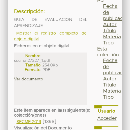
Por
Fecha
Descripción:
de
publicación
GUIA DE EVALUACION DEL
Autor
APRENDIZAJE
Título
Mostrar el registro completo del
Materia
objeto digital
Tipo
Ficheros en el objeto digital
Esta
colección
Nombre:
Fecha
secme-27227_1.pdf
Tamaño:
254.0Kb
de
Formato:
PDF
publicación
Autor
Ver documento
Título
Materia
Tipo
Este ítem aparece en la(s) siguiente(s)
Usuario
colección(ones)
Acceder
[1398]
SECME 2019
Visualización del Documento