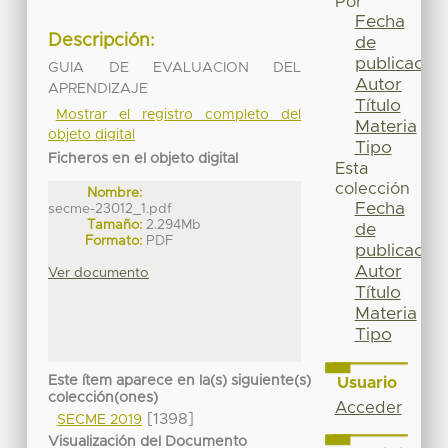
Por
Fecha
Descripción:
de
publicación
GUIA DE EVALUACION DEL
Autor
APRENDIZAJE
Título
Mostrar el registro completo del
Materia
objeto digital
Tipo
Ficheros en el objeto digital
Esta
colección
Nombre:
Fecha
secme-23012_1.pdf
Tamaño:
2.294Mb
de
Formato:
PDF
publicación
Autor
Ver documento
Título
Materia
Tipo
Este ítem aparece en la(s) siguiente(s)
Usuario
colección(ones)
Acceder
[1398]
SECME 2019
Visualización del Documento