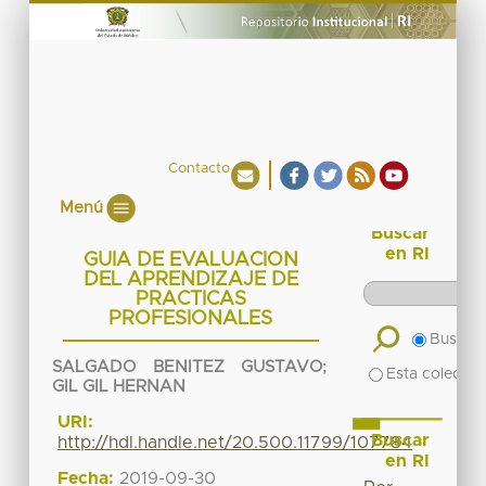
Contacto
Menú
Buscar
en RI
GUIA DE EVALUACION
DEL APRENDIZAJE DE
PRACTICAS
PROFESIONALES
Buscar 
SALGADO BENITEZ GUSTAVO
;
Esta colecció
GIL GIL HERNAN
URI:
Buscar
http://hdl.handle.net/20.500.11799/107784
en RI
Fecha:
2019-09-30