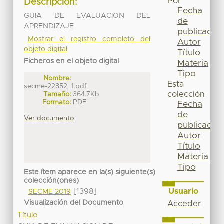
Por
Descripción:
Fecha
GUIA DE EVALUACION DEL
de
APRENDIZAJE
publicación
Mostrar el registro completo del
Autor
objeto digital
Título
Ficheros en el objeto digital
Materia
Tipo
Nombre:
Esta
secme-22852_1.pdf
colección
Tamaño:
364.7Kb
Formato:
PDF
Fecha
de
Ver documento
publicación
Autor
Título
Materia
Tipo
Este ítem aparece en la(s) siguiente(s)
colección(ones)
Usuario
[1398]
SECME 2019
Visualización del Documento
Acceder
Título