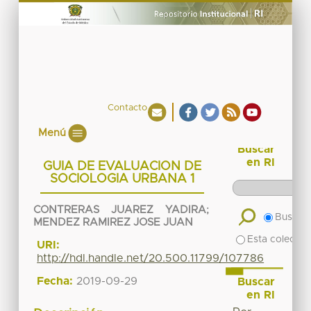
Contacto
Menú
Buscar
en RI
GUIA DE EVALUACION DE
SOCIOLOGIA URBANA 1
CONTRERAS JUAREZ YADIRA
;
Buscar 
MENDEZ RAMIREZ JOSE JUAN
Esta colecció
URI:
http://hdl.handle.net/20.500.11799/107786
Fecha:
2019-09-29
Buscar
en RI