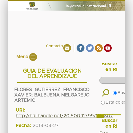
Contacto
Menú
Buscar
en RI
GUIA DE EVALUACION
DEL APRENDIZAJE
FLORES GUTIERREZ FRANCISCO
Buscar 
XAVIER
;
BALBUENA MELGAREJO
ARTEMIO
Esta colecció
URI:
http://hdl.handle.net/20.500.11799/107807
Buscar
Fecha:
2019-09-27
en RI