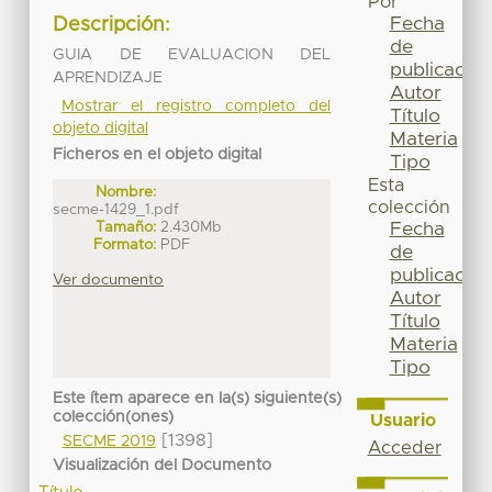
Por
Fecha
Descripción:
de
GUIA DE EVALUACION DEL
publicación
APRENDIZAJE
Autor
Mostrar el registro completo del
Título
objeto digital
Materia
Ficheros en el objeto digital
Tipo
Esta
Nombre:
colección
secme-1429_1.pdf
Tamaño:
2.430Mb
Fecha
Formato:
PDF
de
publicación
Ver documento
Autor
Título
Materia
Tipo
Este ítem aparece en la(s) siguiente(s)
colección(ones)
Usuario
[1398]
SECME 2019
Acceder
Visualización del Documento