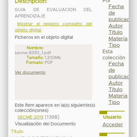
Por
Descripción:
Fecha
GUIA DE EVALUACION DEL
de
APRENDIZAJE
publicación
Mostrar el registro completo del
Autor
objeto digital
Título
Ficheros en el objeto digital
Materia
Tipo
Nombre:
Esta
secme-8330_1.pdf
colección
Tamaño:
1.200Mb
Formato:
PDF
Fecha
de
Ver documento
publicación
Autor
Título
Materia
Tipo
Este ítem aparece en la(s) siguiente(s)
colección(ones)
Usuario
[1398]
SECME 2019
Visualización del Documento
Acceder
Título