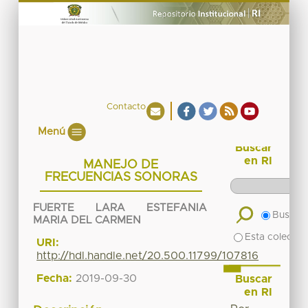
Contacto
Menú
Buscar
en RI
MANEJO DE
FRECUENCIAS SONORAS
FUERTE LARA ESTEFANIA
Buscar 
MARIA DEL CARMEN
Esta colecció
URI:
http://hdl.handle.net/20.500.11799/107816
Fecha:
2019-09-30
Buscar
en RI