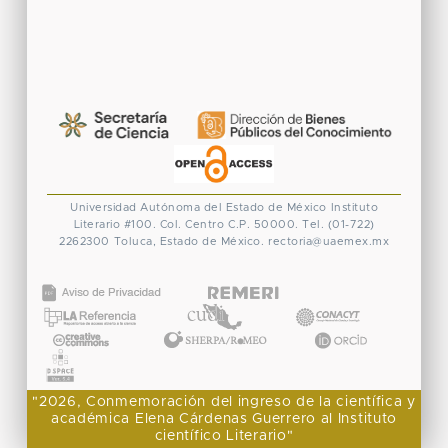
Universidad Autónoma del Estado de México
Instituto
Literario #100. Col. Centro
C.P. 50000. Tel. (01-722)
2262300
Toluca, Estado de México.
rectoria@uaemex.mx
CONACYT
"2026, Conmemoración del ingreso de la científica y
académica Elena Cárdenas Guerrero al Instituto
científico Literario"