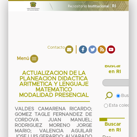
Contacto
Menú
Buscar
en RI
ACTUALIZACION DE LA
PLANEACION DIDACTICA
ARITMETICA Y LENGUAJE
MATEMATICO
MODALIDAD PRESENCIAL
Buscar 
Esta colecció
VALDES CAMARENA RICARDO
;
GOMEZ TAGLE FERNANDEZ DE
CORDOVA JUAN MANUEL
;
Buscar
RODRIGUEZ MORENO JORGE
en RI
MARIO
;
VALENCIA AGUILAR
JOSE LUIS GERARDO
;
ALVARADO