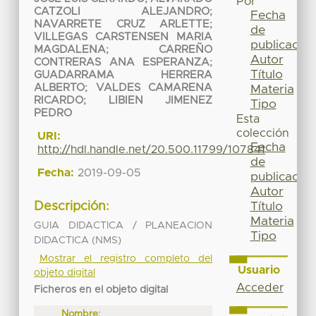
Por
CATZOLI ALEJANDRO
;
Fecha
NAVARRETE CRUZ ARLETTE
;
de
VILLEGAS CARSTENSEN MARIA
publicación
MAGDALENA
;
CARREÑO
Autor
CONTRERAS ANA ESPERANZA
;
Título
GUADARRAMA HERRERA
ALBERTO
;
VALDES CAMARENA
Materia
RICARDO
;
LIBIEN JIMENEZ
Tipo
PEDRO
Esta
colección
URI:
Fecha
http://hdl.handle.net/20.500.11799/107841
de
Fecha:
2019-09-05
publicación
Autor
Título
Descripción:
Materia
GUIA DIDACTICA / PLANEACION
Tipo
DIDACTICA (NMS)
Mostrar el registro completo del
Usuario
objeto digital
Acceder
Ficheros en el objeto digital
Nombre: