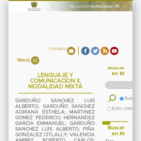
Contacto
Menú
Buscar
en RI
LENGUAJE Y
COMUNICACION II,
MODALIDAD MIXTA
Buscar 
GARDUÑO SANCHEZ LUIS
ALBERTO
;
GARDUÑO SANCHEZ
Esta colecció
ADRIANA ESTHELA
;
MARTINEZ
GOMEZ FEDERICO
;
HERNANDEZ
GARCIA EMMANUEL
;
GARDUÑO
Buscar
SANCHEZ LUIS ALBERTO
;
PIÑA
en RI
GONZALEZ CITLALLY
;
VALENCIA
AMBRIZ ROBERTO CARLOS
;