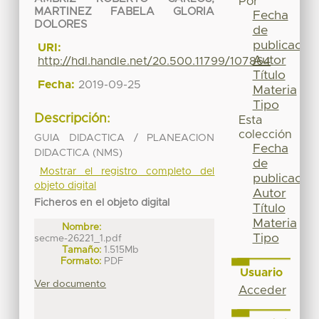
Por
MARTINEZ FABELA GLORIA
Fecha
DOLORES
de
publicación
URI:
Autor
http://hdl.handle.net/20.500.11799/107864
Título
Fecha:
2019-09-25
Materia
Tipo
Descripción:
Esta
colección
GUIA DIDACTICA / PLANEACION
Fecha
DIDACTICA (NMS)
de
Mostrar el registro completo del
publicación
objeto digital
Autor
Ficheros en el objeto digital
Título
Materia
Nombre:
Tipo
secme-26221_1.pdf
Tamaño:
1.515Mb
Formato:
PDF
Usuario
Ver documento
Acceder