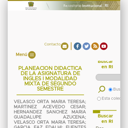
Contacto
Menú
Buscar
en RI
PLANEACION DIDACTICA
DE LA ASIGNATURA DE
INGLES I MODALIDAD
MIXTA DE SEGUNDO
SEMESTRE
Buscar 
Esta colecció
VELASCO ORTA MARIA TERESA
;
MARTINEZ ACEVEDO CESAR
;
HERNANDEZ SANCHEZ MARIA
Buscar
GUADALUPE AZUCENA
;
en RI
VELASCO ORTA MARIA TERESA
;
GARCIA FAZ EDALHI
;
FUENTES