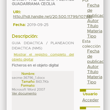
Por
GUADARRAMA CECILIA
Fecha
de
URI:
publicación
http://hdl.handle.net/20.500.11799/107881
Autor
Fecha:
2019-09-25
Título
Materia
Tipo
Descripción:
Esta
GUIA DIDACTICA / PLANEACION
colección
DIDACTICA (NMS)
Fecha
Mostrar el registro completo del
de
objeto digital
publicación
Ficheros en el objeto digital
Autor
Título
Nombre:
Materia
secme-36796_1.docx
Tamaño:
843.7Kb
Tipo
Formato:
Microsoft Word 2007
Ver documento
Usuario
Acceder