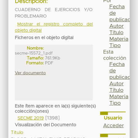
Por
Descripción:
Fecha
CUADERNO DE EJERCICIOS Y/O
de
PROBLEMARIO
publicación
Mostrar el registro completo del
Autor
objeto digital
Título
Ficheros en el objeto digital
Materia
Tipo
Nombre:
Esta
secme-15572_1.pdf
colección
Tamaño:
761.9Kb
Formato:
PDF
Fecha
de
Ver documento
publicación
Autor
Título
Materia
Tipo
Este ítem aparece en la(s) siguiente(s)
colección(ones)
Usuario
[1398]
SECME 2019
Visualización del Documento
Acceder
Título