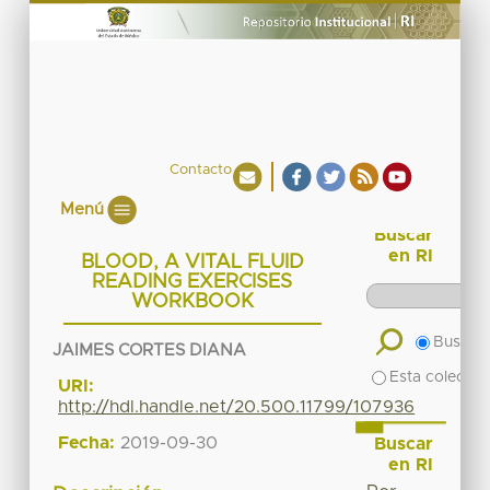
Contacto
Menú
Buscar
en RI
BLOOD, A VITAL FLUID
READING EXERCISES
WORKBOOK
Buscar 
JAIMES CORTES DIANA
Esta colecció
URI:
http://hdl.handle.net/20.500.11799/107936
Fecha:
2019-09-30
Buscar
en RI