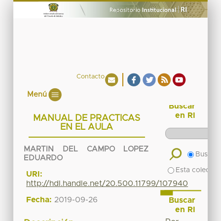
Contacto
Menú
Buscar
en RI
MANUAL DE PRACTICAS
EN EL AULA
MARTIN DEL CAMPO LOPEZ
Buscar 
EDUARDO
Esta colecció
URI:
http://hdl.handle.net/20.500.11799/107940
Fecha:
2019-09-26
Buscar
en RI