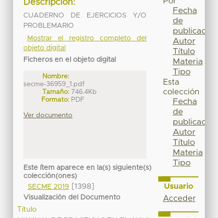
Por
Descripción:
Fecha
CUADERNO DE EJERCICIOS Y/O
de
PROBLEMARIO
publicación
Mostrar el registro completo del
Autor
objeto digital
Título
Ficheros en el objeto digital
Materia
Tipo
Nombre:
Esta
secme-36959_1.pdf
colección
Tamaño:
746.4Kb
Formato:
PDF
Fecha
de
Ver documento
publicación
Autor
Título
Materia
Tipo
Este ítem aparece en la(s) siguiente(s)
colección(ones)
Usuario
[1398]
SECME 2019
Visualización del Documento
Acceder
Título