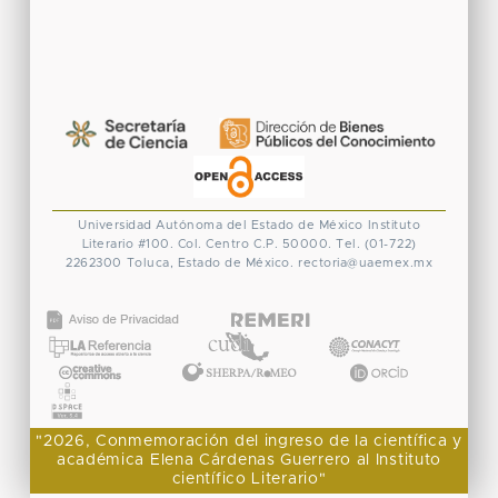
Universidad Autónoma del Estado de México
Instituto
Literario #100. Col. Centro
C.P. 50000. Tel. (01-722)
2262300
Toluca, Estado de México.
rectoria@uaemex.mx
CONACYT
"2026, Conmemoración del ingreso de la científica y
académica Elena Cárdenas Guerrero al Instituto
científico Literario"