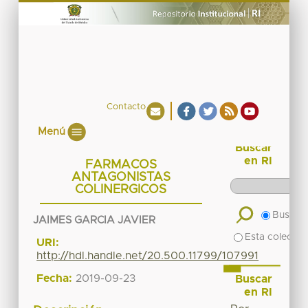
Contacto
Menú
Buscar
en RI
FARMACOS
ANTAGONISTAS
COLINERGICOS
Buscar 
JAIMES GARCIA JAVIER
Esta colecció
URI:
http://hdl.handle.net/20.500.11799/107991
Fecha:
2019-09-23
Buscar
en RI