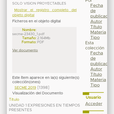
Por
SOLO VISION PROYECTABLES
Fecha
Mostrar el registro completo del
de
objeto digital
publicación
Autor
Ficheros en el objeto digital
Título
Nombre:
Materia
secme-23430_1.pdf
Tipo
Tamaño:
2.164Mb
Formato:
PDF
Esta
colección
Ver documento
Fecha
de
publicación
Autor
Título
Este ítem aparece en la(s) siguiente(s)
Materia
colección(ones)
Tipo
[1398]
SECME 2019
Visualización del Documento
Usuario
Título
Acceder
UNIDAD 1 EXPRESIONES EN TIEMPOS
PRESENTES