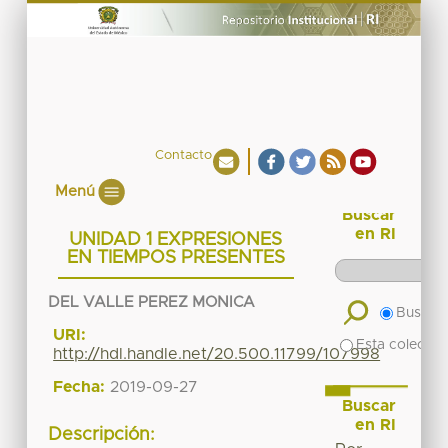
Contacto
Menú
Buscar
en RI
UNIDAD 1 EXPRESIONES
EN TIEMPOS PRESENTES
DEL VALLE PEREZ MONICA
Buscar 
URI:
Esta colecció
http://hdl.handle.net/20.500.11799/107998
Fecha:
2019-09-27
Buscar
en RI
Descripción: