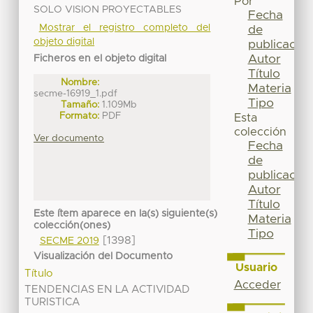
Por
SOLO VISION PROYECTABLES
Fecha
Mostrar el registro completo del
de
objeto digital
publicación
Autor
Ficheros en el objeto digital
Título
Nombre:
Materia
secme-16919_1.pdf
Tipo
Tamaño:
1.109Mb
Formato:
PDF
Esta
colección
Ver documento
Fecha
de
publicación
Autor
Título
Este ítem aparece en la(s) siguiente(s)
Materia
colección(ones)
Tipo
[1398]
SECME 2019
Visualización del Documento
Usuario
Título
Acceder
TENDENCIAS EN LA ACTIVIDAD
TURISTICA