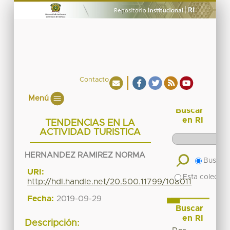
Contacto
Menú
Buscar
en RI
TENDENCIAS EN LA
ACTIVIDAD TURISTICA
HERNANDEZ RAMIREZ NORMA
Buscar 
URI:
Esta colecció
http://hdl.handle.net/20.500.11799/108011
Fecha:
2019-09-29
Buscar
en RI
Descripción: