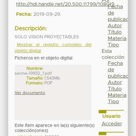
Por
http://hdl.handle.net/20.500.11799/108019
Fecha
de
Fecha:
2019-09-29
publicación
Autor
Descripción:
Título
SOLO VISION PROYECTABLES
Materia
Tipo
Mostrar el registro completo del
objeto digital
Esta
colección
Ficheros en el objeto digital
Fecha
Nombre:
de
secme-19932_1.pdf
publicación
Tamaño:
1.543Mb
Autor
Formato:
PDF
Título
Ver documento
Materia
Tipo
Usuario
Acceder
Este ítem aparece en la(s) siguiente(s)
colección(ones)