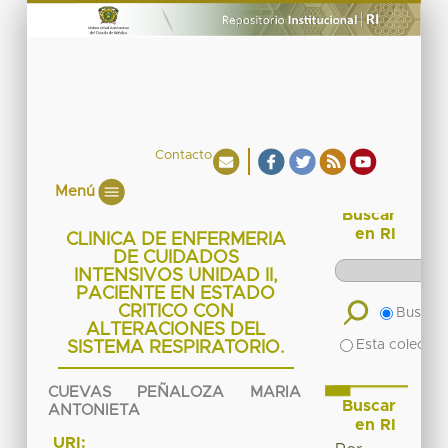
Contacto
Menú
Buscar
en RI
CLINICA DE ENFERMERIA
DE CUIDADOS
INTENSIVOS UNIDAD II,
PACIENTE EN ESTADO
CRITICO CON
Buscar 
ALTERACIONES DEL
Esta colecció
SISTEMA RESPIRATORIO.
CUEVAS PEÑALOZA MARIA
Buscar
ANTONIETA
en RI
URI: