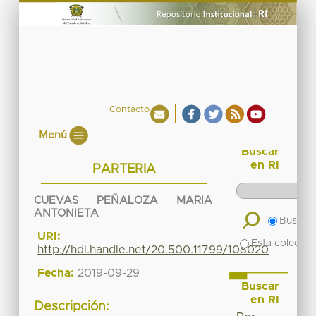
Contacto
Menú
Buscar
en RI
PARTERIA
CUEVAS PEÑALOZA MARIA
ANTONIETA
Buscar 
URI:
Esta colecció
http://hdl.handle.net/20.500.11799/108020
Fecha:
2019-09-29
Buscar
en RI
Descripción: