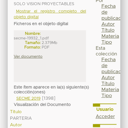
Por
SOLO VISION PROYECTABLES
Fecha
Mostrar el registro completo del
de
objeto digital
publicación
Autor
Ficheros en el objeto digital
Título
Nombre:
Materia
secme-19932_1.pdf
Tipo
Tamaño:
2.379Mb
Formato:
PDF
Esta
colección
Ver documento
Fecha
de
publicación
Autor
Título
Este ítem aparece en la(s) siguiente(s)
Materia
colección(ones)
Tipo
[1398]
SECME 2019
Visualización del Documento
Usuario
Título
Acceder
PARTERIA
Autor