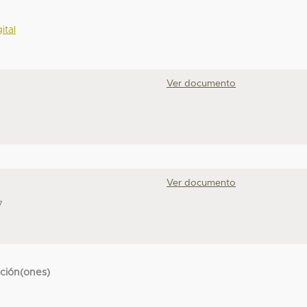
ital
Ver documento
Ver documento
7
cción(ones)