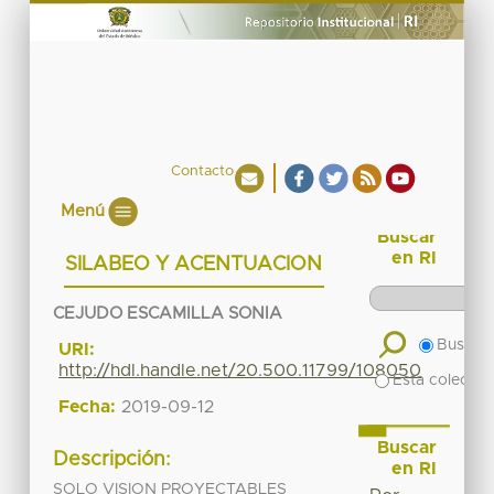
Contacto
Menú
Buscar
en RI
SILABEO Y ACENTUACION
CEJUDO ESCAMILLA SONIA
Buscar 
URI:
http://hdl.handle.net/20.500.11799/108050
Esta colecció
Fecha:
2019-09-12
Buscar
Descripción:
en RI
SOLO VISION PROYECTABLES