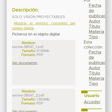
Por
Fecha
Descripción:
de
publicación
SOLO VISION PROYECTABLES
Autor
Mostrar el registro completo del
Título
objeto digital
Materia
Ficheros en el objeto digital
Tipo
Esta
Nombre:
secme-38547_1.pdf
colección
Tamaño:
9.136Mb
Fecha
Formato:
PDF
de
publicación
Ver documento
Autor
Título
Materia
Tipo
Nombre:
Usuario
secme-38547_2.pdf
Tamaño:
1.903Mb
Acceder
Formato:
PDF
Ver documento