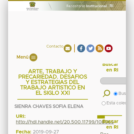
Contacto
Menú
Buscar
en RI
ARTE, TRABAJO Y
PRECARIEDAD. DESAFIOS
Y ESTRATEGIAS DEL
TRABAJO ARTISTICO EN
EL SIGLO XXI
Buscar 
Esta colecció
SIENRA CHAVES SOFIA ELENA
URI:
Buscar
http://hdl.handle.net/20.500.11799/108065
en RI
Fecha:
2019-09-27