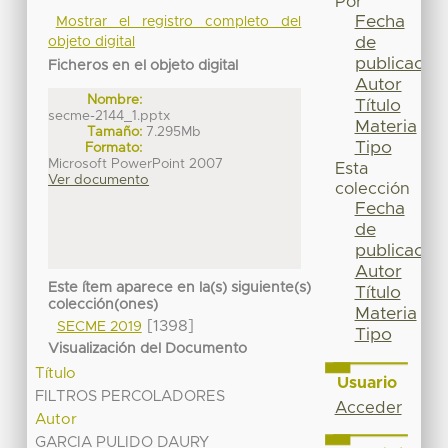
Por
Fecha
Mostrar el registro completo del
de
objeto digital
publicación
Ficheros en el objeto digital
Autor
Nombre:
Título
secme-2144_1.pptx
Materia
Tamaño:
7.295Mb
Tipo
Formato:
Microsoft PowerPoint 2007
Esta
Ver documento
colección
Fecha
de
publicación
Autor
Este ítem aparece en la(s) siguiente(s)
Título
colección(ones)
Materia
[1398]
SECME 2019
Tipo
Visualización del Documento
Título
Usuario
FILTROS PERCOLADORES
Acceder
Autor
GARCIA PULIDO DAURY