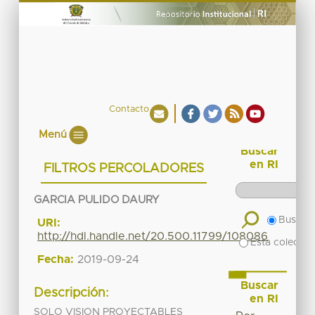
Contacto
Menú
Buscar
en RI
FILTROS PERCOLADORES
GARCIA PULIDO DAURY
Buscar 
URI:
http://hdl.handle.net/20.500.11799/108086
Esta colecció
Fecha:
2019-09-24
Buscar
Descripción:
en RI
SOLO VISION PROYECTABLES