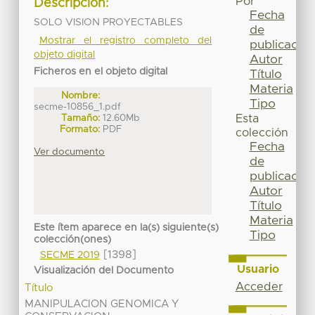
Por
Descripción:
Fecha
SOLO VISION PROYECTABLES
de
Mostrar el registro completo del
publicación
objeto digital
Autor
Ficheros en el objeto digital
Título
Materia
Nombre:
Tipo
secme-10856_1.pdf
Tamaño:
12.60Mb
Esta
Formato:
PDF
colección
Fecha
Ver documento
de
publicación
Autor
Título
Materia
Este ítem aparece en la(s) siguiente(s)
Tipo
colección(ones)
[1398]
SECME 2019
Usuario
Visualización del Documento
Acceder
Título
MANIPULACION GENOMICA Y