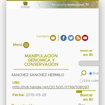
Contacto
Menú
Buscar
en RI
MANIPULACION
GENOMICA Y
CONSERVACION
Buscar 
SANCHEZ SANCHEZ HERMILO
Esta colecció
URI:
http://hdl.handle.net/20.500.11799/108097
Fecha:
2019-09-28
Buscar
en RI