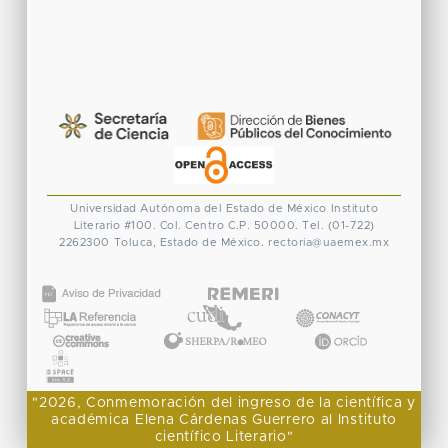
Universidad Autónoma del Estado de México
Instituto
Literario #100. Col. Centro
C.P. 50000. Tel. (01-722)
2262300
Toluca, Estado de México.
rectoria@uaemex.mx
CONACYT
"2026, Conmemoración del ingreso de la científica y
académica Elena Cárdenas Guerrero al Instituto
científico Literario"