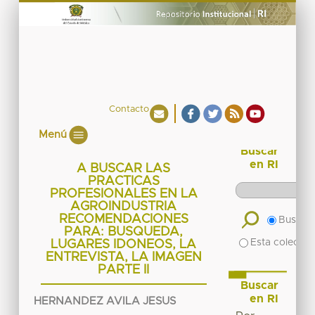
Contacto
Menú
Buscar
en RI
A BUSCAR LAS
PRACTICAS
PROFESIONALES EN LA
AGROINDUSTRIA
RECOMENDACIONES
Buscar 
PARA: BUSQUEDA,
Esta colecció
LUGARES IDONEOS, LA
ENTREVISTA, LA IMAGEN
PARTE II
Buscar
en RI
HERNANDEZ AVILA JESUS