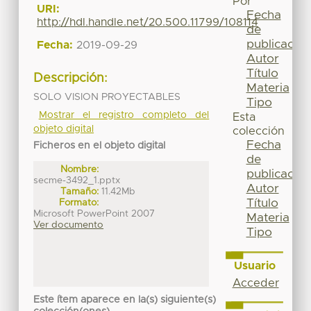
Por
URI:
Fecha
http://hdl.handle.net/20.500.11799/108114
de
publicación
Fecha:
2019-09-29
Autor
Título
Descripción:
Materia
SOLO VISION PROYECTABLES
Tipo
Mostrar el registro completo del
Esta
objeto digital
colección
Fecha
Ficheros en el objeto digital
de
Nombre:
publicación
secme-3492_1.pptx
Autor
Tamaño:
11.42Mb
Título
Formato:
Microsoft PowerPoint 2007
Materia
Ver documento
Tipo
Usuario
Acceder
Este ítem aparece en la(s) siguiente(s)