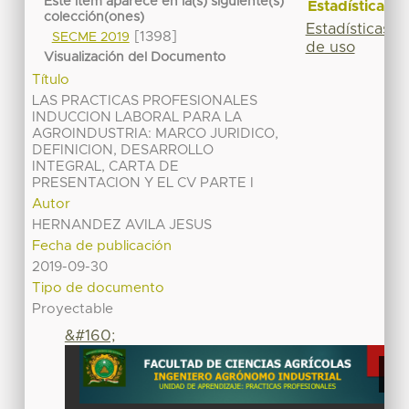
Este ítem aparece en la(s) siguiente(s)
Estadísticas
colección(ones)
Estadísticas
[1398]
SECME 2019
de uso
Visualización del Documento
Título
LAS PRACTICAS PROFESIONALES
INDUCCION LABORAL PARA LA
AGROINDUSTRIA: MARCO JURIDICO,
DEFINICION, DESARROLLO
INTEGRAL, CARTA DE
PRESENTACION Y EL CV PARTE I
Autor
HERNANDEZ AVILA JESUS
Fecha de publicación
2019-09-30
Tipo de documento
Proyectable
&#160;