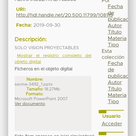
Por
Fecha
URI:
de
http://hdl.handle.net/20.500.11799/108115
publicación
Fecha:
2019-09-30
Autor
Título
Materia
Descripción:
Tipo
SOLO VISION PROYECTABLES
Esta
Mostrar el registro completo del
colección
objeto digital
Fecha
Ficheros en el objeto digital
de
publicación
Nombre:
Autor
secme-3492_1.pptx
Título
Tamaño:
18.27Mb
Formato:
Materia
Microsoft PowerPoint 2007
Tipo
Ver documento
Usuario
Acceder