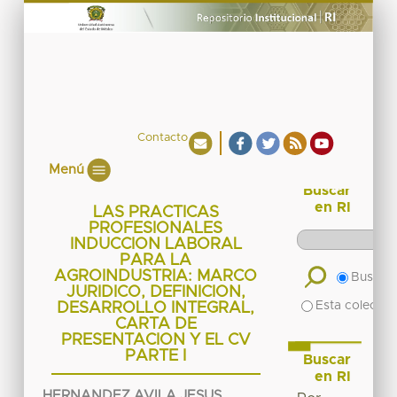
Contacto
Menú
Buscar
en RI
LAS PRACTICAS
PROFESIONALES
INDUCCION LABORAL
PARA LA
AGROINDUSTRIA: MARCO
Buscar 
JURIDICO, DEFINICION,
Esta colecció
DESARROLLO INTEGRAL,
CARTA DE
PRESENTACION Y EL CV
PARTE I
Buscar
en RI
HERNANDEZ AVILA JESUS