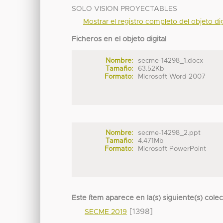
SOLO VISION PROYECTABLES
Mostrar el registro completo del objeto dig
Ficheros en el objeto digital
Nombre:
secme-14298_1.docx
Tamaño:
63.52Kb
Formato:
Microsoft Word 2007
Nombre:
secme-14298_2.ppt
Tamaño:
4.471Mb
Formato:
Microsoft PowerPoint
Este ítem aparece en la(s) siguiente(s) cole
[1398]
SECME 2019