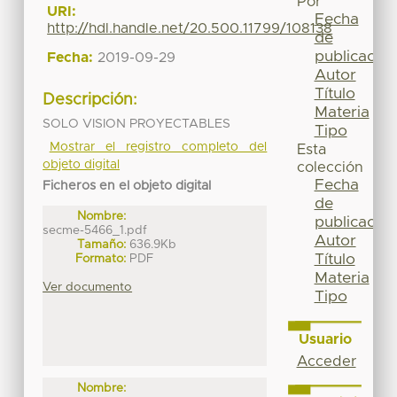
Por
URI:
Fecha
http://hdl.handle.net/20.500.11799/108138
de
publicación
Fecha:
2019-09-29
Autor
Título
Descripción:
Materia
SOLO VISION PROYECTABLES
Tipo
Mostrar el registro completo del
Esta
objeto digital
colección
Fecha
Ficheros en el objeto digital
de
Nombre:
publicación
secme-5466_1.pdf
Autor
Tamaño:
636.9Kb
Título
Formato:
PDF
Materia
Ver documento
Tipo
Usuario
Acceder
Nombre: