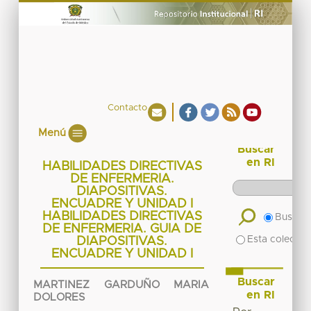
Contacto
Menú
Buscar
en RI
HABILIDADES DIRECTIVAS
DE ENFERMERIA.
DIAPOSITIVAS.
ENCUADRE Y UNIDAD I
HABILIDADES DIRECTIVAS
Buscar 
DE ENFERMERIA. GUIA DE
Esta colecció
DIAPOSITIVAS.
ENCUADRE Y UNIDAD I
Buscar
MARTINEZ GARDUÑO MARIA
en RI
DOLORES