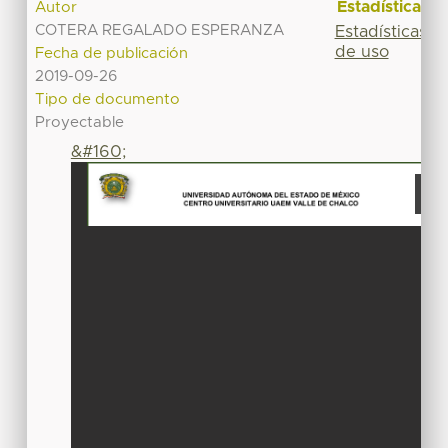
Estadísticas
Autor
COTERA REGALADO ESPERANZA
Estadísticas
de uso
Fecha de publicación
2019-09-26
Tipo de documento
Proyectable
&#160;