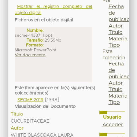
Por
Fecha
Mostrar el registro completo del
de
objeto digital
publicación
Ficheros en el objeto digital
Autor
Nombre:
Título
secme-14387_1.ppt
Materia
Tamaño:
29.59Mb
Tipo
Formato:
Microsoft PowerPoint
Esta
Ver documento
colección
Fecha
de
publicación
Autor
Este ítem aparece en la(s) siguiente(s)
Título
colección(ones)
Materia
[1398]
SECME 2019
Tipo
Visualización del Documento
Título
Usuario
CUCURBITACEAE
Acceder
Autor
WHITE OLASCOAGA LAURA