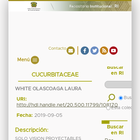
Contacto
Menú
Buscar
en RI
CUCURBITACEAE
WHITE OLASCOAGA LAURA
Buscar 
URI:
http://hdl.handle.net/20.500.11799/108170
Esta colecció
Fecha:
2019-09-05
Buscar
Descripción:
en RI
SOLO VISION PROYECTABLES