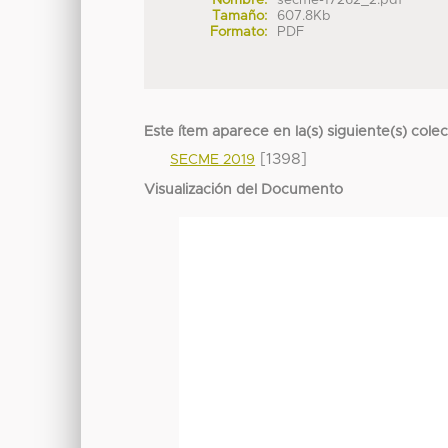
Nombre:
secme-17262_2.pdf
Tamaño:
607.8Kb
Formato:
PDF
Este ítem aparece en la(s) siguiente(s) cole
[1398]
SECME 2019
Visualización del Documento