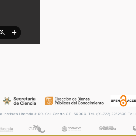
co
Instituto Literario #100. Col. Centro
C.P. 50000. Tel. (01-722) 2262300
Tolu
CONACYT