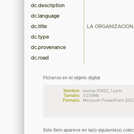
dc.description
dc.language
dc.title
LA ORGANIZACION 
dc.type
dc.provenance
dc.road
Ficheros en el objeto digital
Nombre:
secme-10422_1.pptx
Tamaño:
3.233Mb
Formato:
Microsoft PowerPoint 200
Este ítem aparece en la(s) siguiente(s) cole