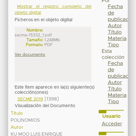
Por
Fecha
Mostrar el registro completo del
de
objeto digital
publicación
Ficheros en el objeto digital
Autor
Nombre:
Título
secme-15332_1.pdf
Materia
Tamaño:
1.248Mb
Tipo
Formato:
PDF
Esta
Ver documento
colección
Fecha
de
publicación
Autor
Este ítem aparece en la(s) siguiente(s)
Título
colección(ones)
Materia
[1398]
SECME 2019
Tipo
Visualización del Documento
Título
Usuario
POLINOMIOS
Acceder
Autor
KU MOO LUIS ENRIQUE