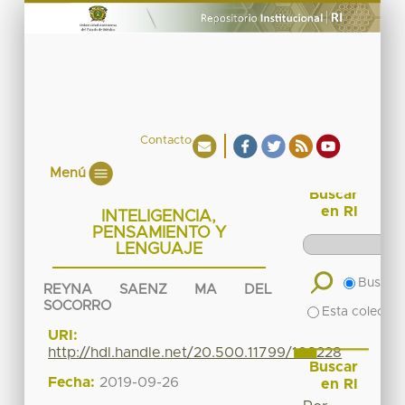
Contacto
Menú
Buscar
en RI
INTELIGENCIA,
PENSAMIENTO Y
LENGUAJE
Buscar 
REYNA SAENZ MA DEL
SOCORRO
Esta colecció
URI:
http://hdl.handle.net/20.500.11799/108228
Buscar
Fecha:
2019-09-26
en RI