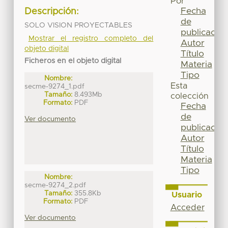
Por
Fecha
Descripción:
de
SOLO VISION PROYECTABLES
publicación
Mostrar el registro completo del
Autor
objeto digital
Título
Ficheros en el objeto digital
Materia
Tipo
Nombre:
Esta
secme-9274_1.pdf
Tamaño:
8.493Mb
colección
Formato:
PDF
Fecha
de
Ver documento
publicación
Autor
Título
Materia
Tipo
Nombre:
secme-9274_2.pdf
Tamaño:
355.8Kb
Usuario
Formato:
PDF
Acceder
Ver documento