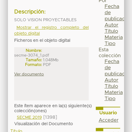
Por
Fecha
Descripción:
de
publicación
SOLO VISION PROYECTABLES
Autor
Mostrar el registro completo del
Título
objeto digital
Materia
Ficheros en el objeto digital
Tipo
Esta
Nombre:
secme-3074_1.pdf
colección
Tamaño:
1.048Mb
Fecha
Formato:
PDF
de
publicación
Ver documento
Autor
Título
Materia
Tipo
Este ítem aparece en la(s) siguiente(s)
colección(ones)
Usuario
[1398]
SECME 2019
Acceder
Visualización del Documento
Título