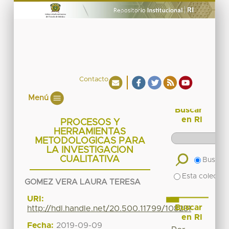
Contacto
Menú
Buscar
en RI
PROCESOS Y
HERRAMIENTAS
METODOLOGICAS PARA
LA INVESTIGACION
CUALITATIVA
Buscar 
Esta colecció
GOMEZ VERA LAURA TERESA
URI:
Buscar
http://hdl.handle.net/20.500.11799/108231
en RI
Fecha:
2019-09-09