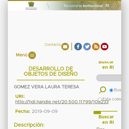
Contacto
Menú
Buscar
en RI
DESARROLLO DE
OBJETOS DE DISEÑO
GOMEZ VERA LAURA TERESA
Buscar 
URI:
Esta colecció
http://hdl.handle.net/20.500.11799/108233
Fecha:
2019-09-09
Buscar
en RI
Descripción: