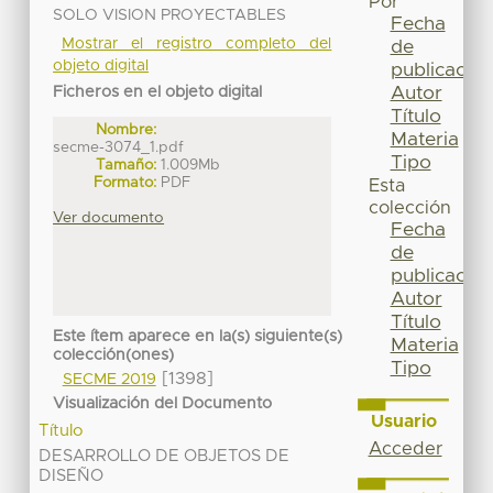
Por
SOLO VISION PROYECTABLES
Fecha
Mostrar el registro completo del
de
objeto digital
publicación
Autor
Ficheros en el objeto digital
Título
Nombre:
Materia
secme-3074_1.pdf
Tipo
Tamaño:
1.009Mb
Formato:
PDF
Esta
colección
Ver documento
Fecha
de
publicación
Autor
Título
Este ítem aparece en la(s) siguiente(s)
Materia
colección(ones)
Tipo
[1398]
SECME 2019
Visualización del Documento
Usuario
Título
Acceder
DESARROLLO DE OBJETOS DE
DISEÑO